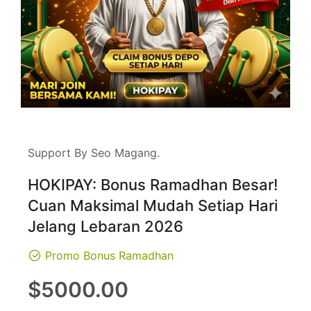
Support By Seo Magang.
HOKIPAY: Bonus Ramadhan Besar!
Cuan Maksimal Mudah Setiap Hari
Jelang Lebaran 2026
Promo Bonus Ramadhan
Regular
$5000.00
price