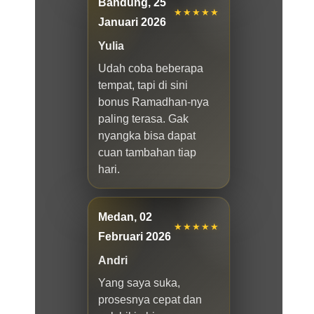
Bandung, 25
★★★★★
Januari 2026
Yulia
Udah coba beberapa
tempat, tapi di sini
bonus Ramadhan-nya
paling terasa. Gak
nyangka bisa dapat
cuan tambahan tiap
hari.
Medan, 02
★★★★★
Februari 2026
Andri
Yang saya suka,
prosesnya cepat dan