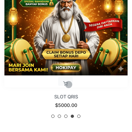
SLOT QRIS
Regular
$5000.00
price