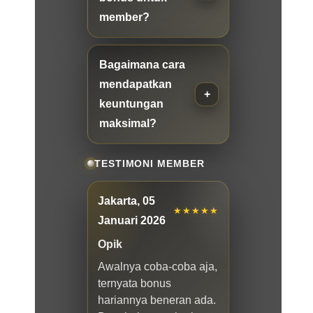
member?
Bagaimana cara
mendapatkan
keuntungan
maksimal?
TESTIMONI MEMBER
Jakarta, 05
★★★★★
Januari 2026
Opik
Awalnya coba-coba aja,
ternyata bonus
hariannya beneran ada.