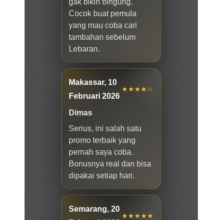
gak bikin bingung.
Cocok buat pemula
yang mau coba cari
tambahan sebelum
Lebaran.
Makassar, 10
★★★★☆
Februari 2026
Dimas
Serius, ini salah satu
promo terbaik yang
pernah saya coba.
Bonusnya real dan bisa
dipakai setiap hari.
Semarang, 20
★★★★★