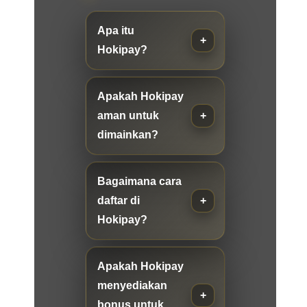
Apa itu
Hokipay?
Apakah Hokipay
aman untuk
dimainkan?
Bagaimana cara
daftar di
Hokipay?
Apakah Hokipay
menyediakan
bonus untuk