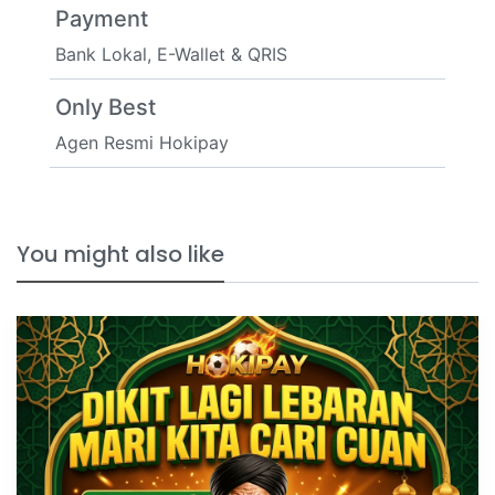
Payment
Bank Lokal, E-Wallet & QRIS
Only Best
Agen Resmi Hokipay
You might also like