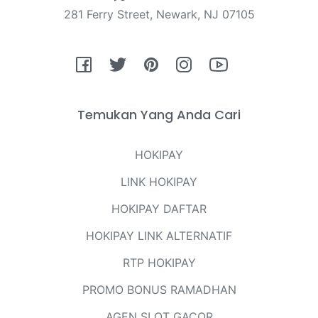
281 Ferry Street, Newark, NJ 07105
Fb
Tw
Pin
Ins
You
Temukan Yang Anda Cari
HOKIPAY
LINK HOKIPAY
HOKIPAY DAFTAR
HOKIPAY LINK ALTERNATIF
RTP HOKIPAY
PROMO BONUS RAMADHAN
AGEN SLOT GACOR